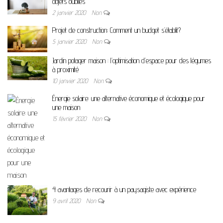
objets oubliés
2 janvier 2020
Non
Projet de construction: Comment un budget s’établit?
5 janvier 2020
Non
Jardin potager maison : l’optimisation d’espace pour des légumes
à proximité
10 janvier 2020
Non
Énergie solaire: une alternative économique et écologique pour
une maison
15 février 2020
Non
4 avantages de recourir à un paysagiste avec expérience
9 avril 2020
Non