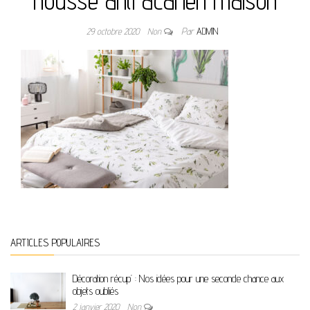
housse anti acarien maison
29 octobre 2020
Non
Par
ADMIN
ARTICLES POPULAIRES
Décoration récup’ : Nos idées pour une seconde chance aux
objets oubliés
2 janvier 2020
Non