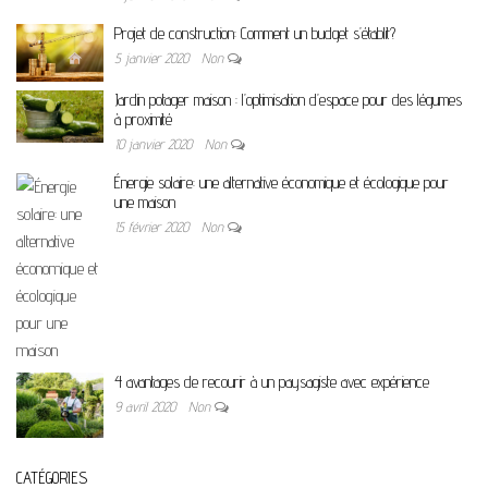
Projet de construction: Comment un budget s’établit?
5 janvier 2020
Non
Jardin potager maison : l’optimisation d’espace pour des légumes
à proximité
10 janvier 2020
Non
Énergie solaire: une alternative économique et écologique pour
une maison
15 février 2020
Non
4 avantages de recourir à un paysagiste avec expérience
9 avril 2020
Non
CATÉGORIES