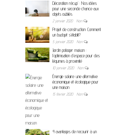
Décoration récup’ : Nos idées
pour une seconde chance aux
objets oubliés
2 janvier 2020
Non
Projet de construction: Comment
un budget s’établit?
5 janvier 2020
Non
Jardin potager maison :
l’optimisation d’espace pour des
légumes à proximité
10 janvier 2020
Non
Énergie solaire: une alternative
économique et écologique pour
une maison
15 février 2020
Non
4 avantages de recourir à un