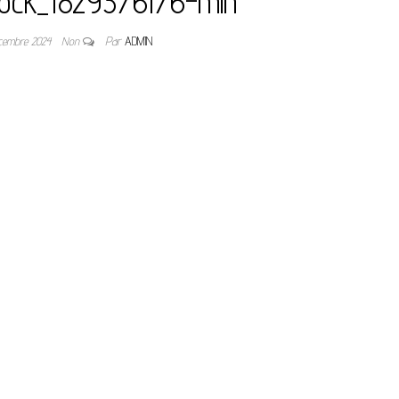
stock_1829376176-min
cembre 2024
Non
Par
ADMIN