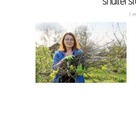
shutter
5 dé