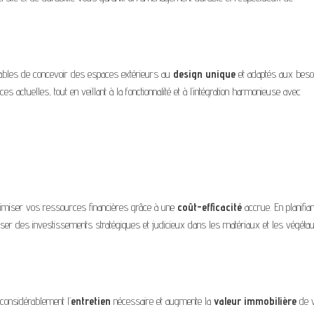
apables de concevoir des espaces extérieurs au
design unique
et adaptés aux beso
s actuelles, tout en veillant à la fonctionnalité et à l’intégration harmonieuse avec
ptimiser vos ressources financières grâce à une
coût-efficacité
accrue. En planifian
ser des investissements stratégiques et judicieux dans les matériaux et les végétau
considérablement l’
entretien
nécessaire et augmente la
valeur immobilière
de v