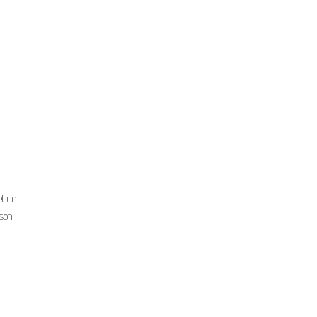
t de
 son