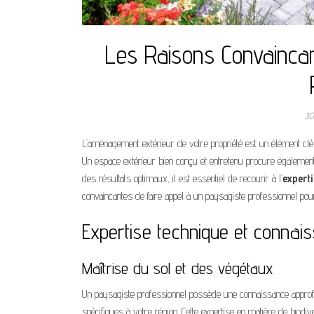
Les Raisons Convaincan
30
L’aménagement extérieur de votre propriété est un élément cl
Un espace extérieur bien conçu et entretenu procure également u
des résultats optimaux, il est essentiel de recourir à l’
expert
convaincantes de faire appel à un paysagiste professionnel pou
Expertise technique et connai
Maîtrise du sol et des végétaux
Un paysagiste professionnel possède une connaissance appro
spécifiques à votre région. Cette expertise en matière de biod