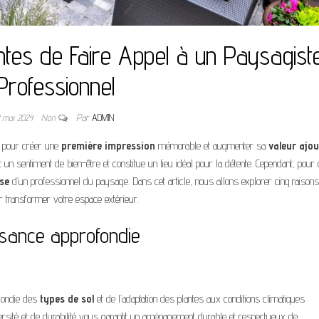
tes de Faire Appel à un Paysagist
Professionnel
 mai 2024
Non
Par
ADMIN
é pour créer une
première impression
mémorable et augmenter sa
valeur ajou
n sentiment de bien-être et constitue un lieu idéal pour la détente. Cependant, pour 
ise
d’un professionnel du paysage. Dans cet article, nous allons explorer cinq raisons
r transformer votre espace extérieur.
ssance approfondie
fondie des
types de sol
et de l’adaptation des plantes aux conditions climatiques
iversité et de durabilité vous garantit un aménagement durable et respectueux de