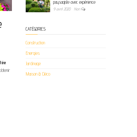
paysagiste avec expérience
9 avril 2020
Non
e
CATÉGORIES
Construction
Energies
tée
.
Jardinage
obtenir
Maison & Déco