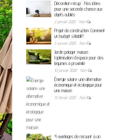
Décoration récup’ : Nos idées
pour une seconde chance aux
objets oubliés
2 janvier 2020
Non
Projet de construction: Comment
un budget s’établit?
5 janvier 2020
Non
Jardin potager maison :
l’optimisation d’espace pour des
légumes à proximité
10 janvier 2020
Non
Énergie solaire: une alternative
économique et écologique pour
une maison
15 février 2020
Non
4 avantages de recourir à un