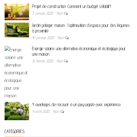
Projet de construction: Comment un budget s’établit?
5 janvier 2020
Non
Jardin potager maison : l’optimisation d’espace pour des légumes
à proximité
10 janvier 2020
Non
Énergie solaire: une alternative économique et écologique pour
une maison
15 février 2020
Non
4 avantages de recourir à un paysagiste avec expérience
9 avril 2020
Non
CATÉGORIES