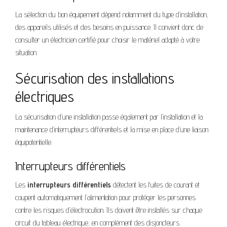
La sélection du bon équipement dépend notamment du type d’installation,
des appareils utilisés et des besoins en puissance. Il convient donc de
consulter un électricien certifié pour choisir le matériel adapté à votre
situation.
Sécurisation des installations
électriques
La sécurisation d’une installation passe également par l’installation et la
maintenance d’interrupteurs différentiels et la mise en place d’une liaison
équipotentielle.
Interrupteurs différentiels
Les
interrupteurs différentiels
détectent les fuites de courant et
coupent automatiquement l’alimentation pour protéger les personnes
contre les risques d’électrocution. Ils doivent être installés sur chaque
circuit du tableau électrique, en complément des disjoncteurs.