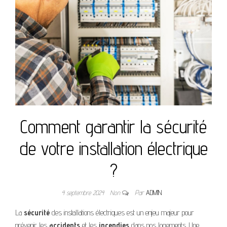
Comment garantir la sécurité
de votre installation électrique
?
4 septembre 2024
Non
Par
ADMIN
La
sécurité
des installations électriques est un enjeu majeur pour
prévenir les
accidents
et les
incendies
dans nos logements. Une