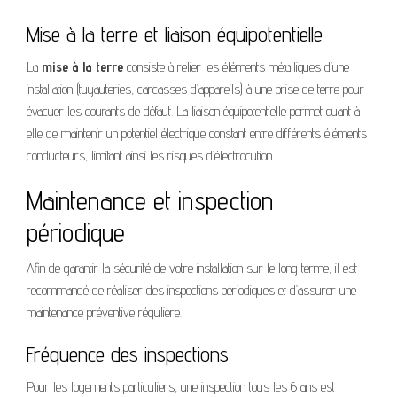
Mise à la terre et liaison équipotentielle
La
mise à la terre
consiste à relier les éléments métalliques d’une
installation (tuyauteries, carcasses d’appareils) à une prise de terre pour
évacuer les courants de défaut. La liaison équipotentielle permet quant à
elle de maintenir un potentiel électrique constant entre différents éléments
conducteurs, limitant ainsi les risques d’électrocution.
Maintenance et inspection
périodique
Afin de garantir la sécurité de votre installation sur le long terme, il est
recommandé de réaliser des inspections périodiques et d’assurer une
maintenance préventive régulière.
Fréquence des inspections
Pour les logements particuliers, une inspection tous les 6 ans est