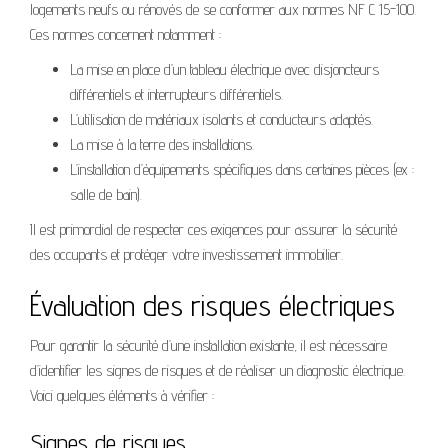
logements neufs ou rénovés de se conformer aux normes NF C 15-100.
Ces normes concernent notamment :
La mise en place d’un tableau électrique avec disjoncteurs
différentiels et interrupteurs différentiels.
L’utilisation de matériaux isolants et conducteurs adaptés.
La mise à la terre des installations.
L’installation d’équipements spécifiques dans certaines pièces (ex :
salle de bain).
Il est primordial de respecter ces exigences pour assurer la sécurité
des occupants et protéger votre investissement immobilier.
Évaluation des risques électriques
Pour garantir la sécurité d’une installation existante, il est nécessaire
d’identifier les signes de risques et de réaliser un diagnostic électrique.
Voici quelques éléments à vérifier :
Signes de risques