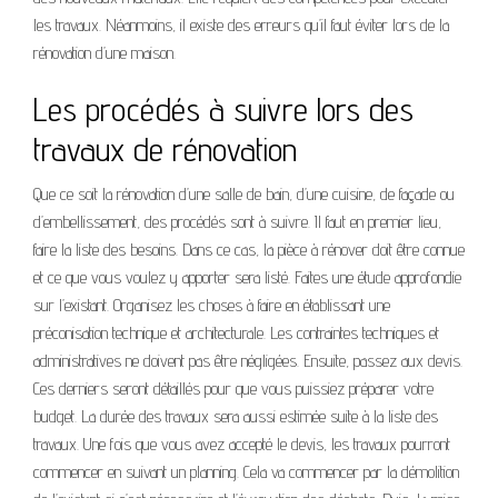
les travaux. Néanmoins, il existe des erreurs qu’il faut éviter lors de la
rénovation d’une maison.
Les procédés à suivre lors des
travaux de rénovation
Que ce soit la rénovation d’une salle de bain, d’une cuisine, de façade ou
d’embellissement, des procédés sont à suivre. Il faut en premier lieu,
faire la liste des besoins. Dans ce cas, la pièce à rénover doit être connue
et ce que vous voulez y apporter sera listé. Faites une étude approfondie
sur l’existant. Organisez les choses à faire en établissant une
préconisation technique et architecturale. Les contraintes techniques et
administratives ne doivent pas être négligées. Ensuite, passez aux devis.
Ces derniers seront détaillés pour que vous puissiez préparer votre
budget. La durée des travaux sera aussi estimée suite à la liste des
travaux. Une fois que vous avez accepté le devis, les travaux pourront
commencer en suivant un planning. Cela va commencer par la démolition