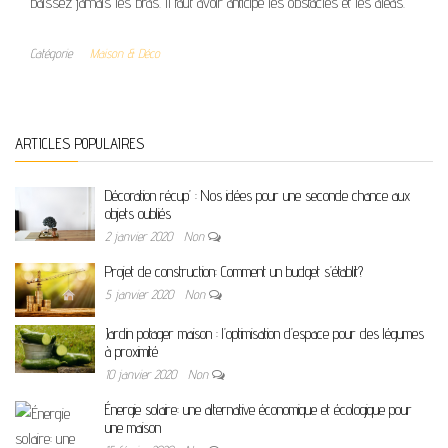
baissez jamais les bras. Il faut avoir anticipé les obstacles et les aléas.
Catégorie
Maison & Déco
ARTICLES POPULAIRES
Décoration récup’ : Nos idées pour une seconde chance aux
objets oubliés
2 janvier 2020
Non
Projet de construction: Comment un budget s’établit?
5 janvier 2020
Non
Jardin potager maison : l’optimisation d’espace pour des légumes
à proximité
10 janvier 2020
Non
Énergie solaire: une alternative économique et écologique pour
une maison