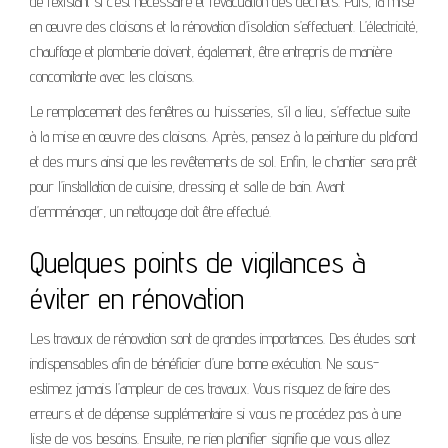
de l’existant si c’est nécessaire et l’évacuation des déchets. Puis, la mise
en œuvre des cloisons et la rénovation d’isolation s’effectuent. L’électricité,
chauffage et plomberie doivent, également, être entrepris de manière
concomitante avec les cloisons.
Le remplacement des fenêtres ou huisseries, s’il a lieu, s’effectue suite
à la mise en œuvre des cloisons. Après, pensez à la peinture du plafond
et des murs ainsi que les revêtements de sol. Enfin, le chantier sera prêt
pour l’installation de cuisine, dressing et salle de bain. Avant
d’emménager, un nettoyage doit être effectué.
Quelques points de vigilances à
éviter en rénovation
Les travaux de rénovation sont de grandes importances. Des études sont
indispensables afin de bénéficier d’une bonne exécution. Ne sous-
estimez jamais l’ampleur de ces travaux. Vous risquez de faire des
erreurs et de dépense supplémentaire si vous ne procédez pas à une
liste de vos besoins. Ensuite, ne rien planifier signifie que vous allez