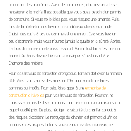
rencontrer des problèmes. Avant de commencer, n’oubliez pas de se
renseigner à la mairie. Il est possible que vous ayez besoin d’un permis
de construire. Si vous ne le faites pas, vous risquez une amende. Puis,
lors de la réalisation des travaux, les matériaux utilisés sont neufs.
Choisir des outils à bas de gamme est une erreur. Cela vous fera un
peu d’économie, mais vous n’aurez jamais la qualité et la sûreté. Après,
le choix d’un artisan reste aussi essentiel. Vouloir tout faire n’est pas une
bonne idée. Vous devrez bien vous renseigner s’il est inscrit à la
Chambre des métiers.
Pour des travaux de rénovation énergétique, l’artisan doit avoir la mention
RGE. Ainsi, vous aurez des aides de l’état pour amortir certaines
sommes ou impôts. Pour cela, faites appel à une
entreprise de
construction à Nivelles
pour vos travaux de rénovation. Pourtant, ne
choisissez jamais le devis le moins cher. Faites une comparaison sur le
rapport qualité prix. De plus, négliger la sécurité du chantier conduit à
des risques d’accident. Le nettoyage du chantier est primordial afin de
minimiser ces risques. Enfin, si vous rencontrez des imprévus, ne