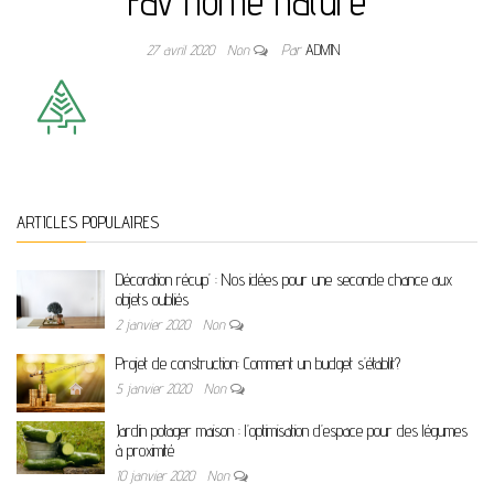
Fav home nature
27 avril 2020
Non
Par
ADMIN
ARTICLES POPULAIRES
Décoration récup’ : Nos idées pour une seconde chance aux
objets oubliés
2 janvier 2020
Non
Projet de construction: Comment un budget s’établit?
5 janvier 2020
Non
Jardin potager maison : l’optimisation d’espace pour des légumes
à proximité
10 janvier 2020
Non