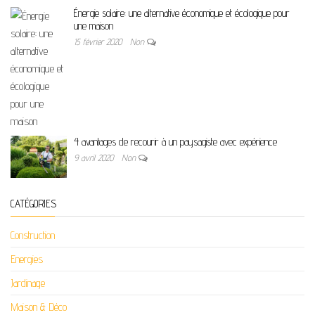
Énergie solaire: une alternative économique et écologique pour
une maison
15 février 2020
Non
4 avantages de recourir à un paysagiste avec expérience
9 avril 2020
Non
CATÉGORIES
Construction
Energies
Jardinage
Maison & Déco