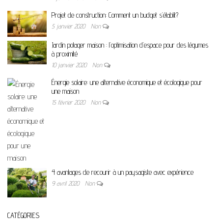
Projet de construction: Comment un budget s’établit?
5 janvier 2020
Non
Jardin potager maison : l’optimisation d’espace pour des légumes
à proximité
10 janvier 2020
Non
Énergie solaire: une alternative économique et écologique pour
une maison
15 février 2020
Non
4 avantages de recourir à un paysagiste avec expérience
9 avril 2020
Non
CATÉGORIES