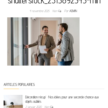
shutterstock_2315892545-min
4 novembre 2025
Non
Par
ADMIN
ARTICLES POPULAIRES
Décoration récup’ : Nos idées pour une seconde chance aux
objets oubliés
2 janvier 2020
Non