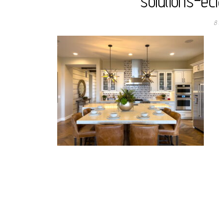
solutions-ecl
8 