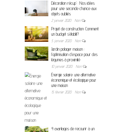
Décoration récup’ : Nos idées
pour une seconde chance aux
objets oubliés
2 janvier 2020
Non
Projet de construction: Comment
un budget s’établit?
5 janvier 2020
Non
Jardin potager maison :
l’optimisation d’espace pour des
légumes à proximité
10 janvier 2020
Non
Énergie solaire: une alternative
économique et écologique pour
une maison
15 février 2020
Non
4 avantages de recourir à un