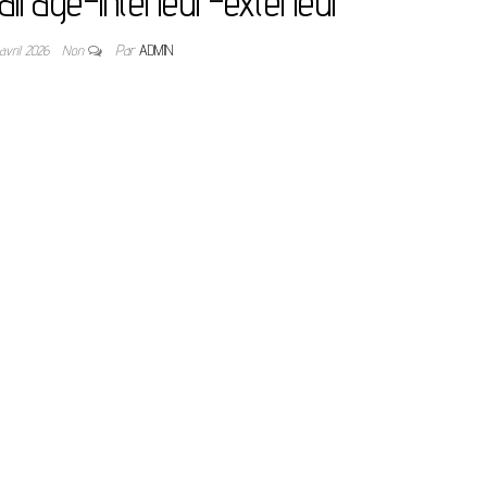
airage-interieur-exterieur
avril 2026
Non
Par
ADMIN